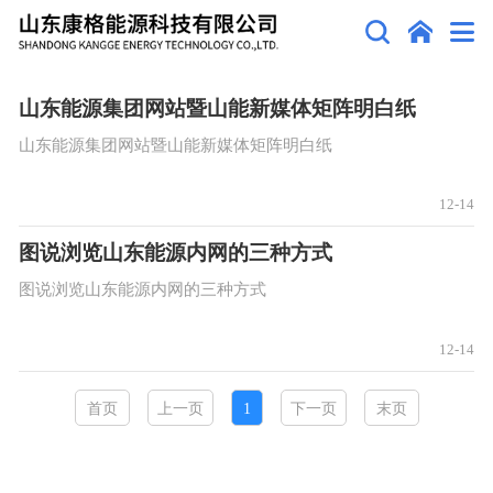
山东能源集团网站暨山能新媒体矩阵明白纸
山东能源集团网站暨山能新媒体矩阵明白纸
12-14
图说浏览山东能源内网的三种方式
图说浏览山东能源内网的三种方式
12-14
首页
上一页
1
下一页
末页