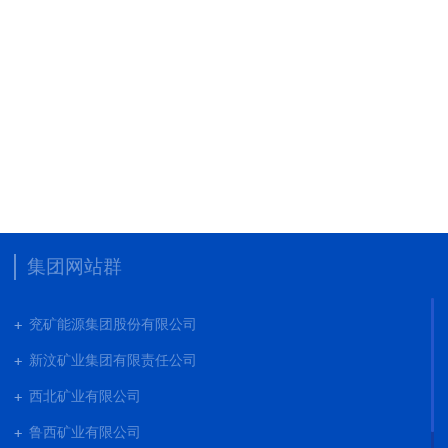
集团网站群
兖矿能源集团股份有限公司
新汶矿业集团有限责任公司
西北矿业有限公司
鲁西矿业有限公司