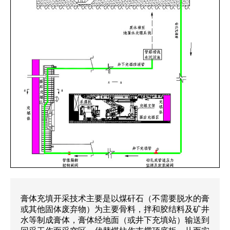
膏体充填开采技术主要是以煤矸石（不需要脱水的膏
或其他固体废弃物）为主要骨料，拌和胶结料及矿井
水等制成膏体，膏体经地面（或井下充填站）输送到