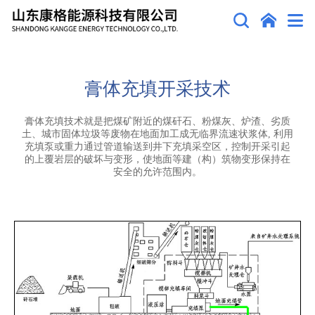
膏体充填开采技术
膏体充填技术就是把煤矿附近的煤矸石、粉煤灰、炉渣、劣质
土、城市固体垃圾等废物在地面加工成无临界流速状浆体, 利用
充填泵或重力通过管道输送到井下充填采空区，控制开采引起
的上覆岩层的破坏与变形，使地面等建（构）筑物变形保持在
安全的允许范围内。