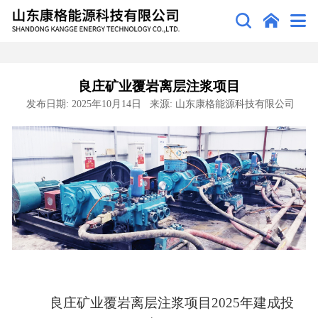
良庄矿业覆岩离层注浆项目
发布日期: 2025年10月14日 来源: 山东康格能源科技有限公司
良庄矿业
覆岩离层注浆项目
2025年建成投