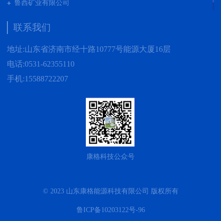
鲁西矿业有限公司
枣庄矿业集团有限责任公司
联系我们
兖矿新疆能化有限公司
地址:山东省济南市经十路10777号能源大厦16层
山东泰山地勘集团
电话:0531-62355110
新能源集团有限公司
手机:15588722207
营销贸易公司
新材料有限公司
肥城矿业集团有限责任公司
贵州矿业有限公司
康格科技公众号
山东能源建工集团有限公司
装备制造集团有限公司
© 2023 山东康格能源科技有限公司 版权所有
云鼎科技股份有限公司
鲁ICP备10203122号-96
山东能源集团物资有限公司