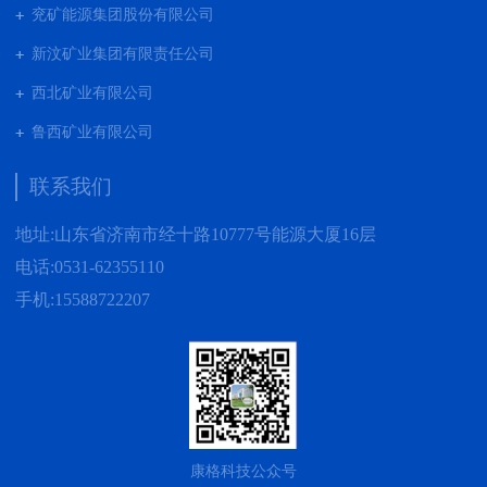
兖矿能源集团股份有限公司
新汶矿业集团有限责任公司
西北矿业有限公司
鲁西矿业有限公司
枣庄矿业集团有限责任公司
联系我们
兖矿新疆能化有限公司
地址:山东省济南市经十路10777号能源大厦16层
山东泰山地勘集团
电话:0531-62355110
新能源集团有限公司
手机:15588722207
营销贸易公司
新材料有限公司
肥城矿业集团有限责任公司
贵州矿业有限公司
康格科技公众号
山东能源建工集团有限公司