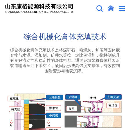
综合机械化膏体充填技术
综合机械化膏体充填技术是将煤矸石、粉煤灰、炉渣等固体废
弃物与水泥、添加剂、矿井水等按一定比例混和，搅拌制成具
有良好流动性和稳定性的膏体料浆。通过充填泵将膏体料浆沿
管道输送至井下采空区，凝固后形成高强度支撑体，有效控制
围岩变形与地表沉降。