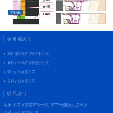
集团网站群
兖矿能源集团股份有限公司
新汶矿业集团有限责任公司
西北矿业有限公司
鲁西矿业有限公司
枣庄矿业集团有限责任公司
联系我们
兖矿新疆能化有限公司
地址:山东省济南市经十路10777号能源大厦16层
山东泰山地勘集团
电话:0531-62355110